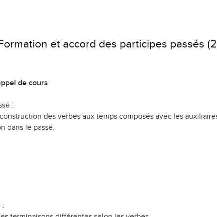
Formation et accord des participes passés (2
ppel de cours
ssé :
construction des verbes aux temps composés avec les auxiliaires "av
n dans le passé.
 :
es terminaisons différentes selon les verbes.