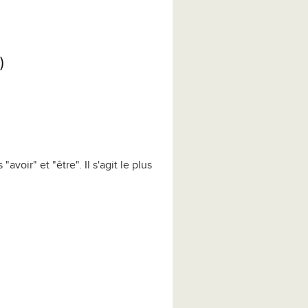
)
oir" et "être". Il s'agit le plus