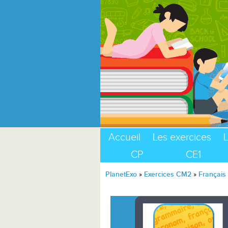
Accueil
Les exercices
L
CP
CE1
PlanetExo
»
Exercices CM2
»
Français