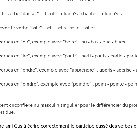
 le verbe "danser" : chanté - chantés- chantée - chantées
 le verbe "salir" : sali - salis - salie - salies
erbes en "oir", exemple avec "boire" : bu - bus - bue - bues
bes en "ire", exemple avec "partir" : parti - partis - partie - parti
erbes en "endre", exemple avec "apprendre" : appris - apprise - a
rbes en "eindre", exemple avec "peindre" : peint - peinte - pein
ent circonflexe au masculin singulier pour le différencier du pr
est due.
re ami Gus à écrire correctement le participe passé des verbes 