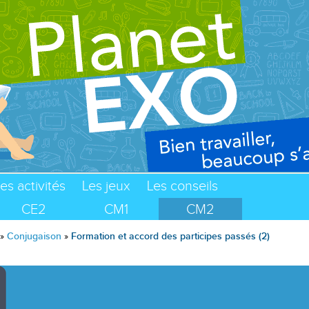
es activités
Les jeux
Les conseils
CE2
CM1
CM2
»
Conjugaison
»
Formation et accord des participes passés (2)