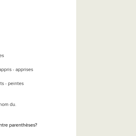
es
ppris - apprises
ts - peintes
onom du.
entre parenthèses?