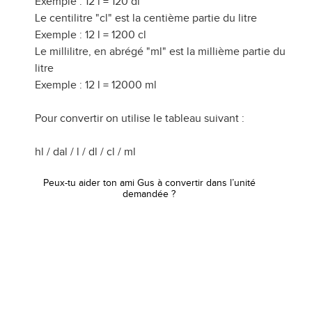
Exemple : 12 l = 120 dl
Le centilitre "cl" est la centième partie du litre
Exemple : 12 l = 1200 cl
Le millilitre, en abrégé "ml" est la millième partie du
litre
Exemple : 12 l = 12000 ml
Pour convertir on utilise le tableau suivant :
hl / dal / l / dl / cl / ml
Peux-tu aider ton ami Gus à convertir dans l’unité
demandée ?