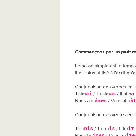
Commençons par un petit ra
Le passé simple est le temps d
Il est plus utilisé à l'écrit q
Conjugaison des verbes en -a
ai
as
a
J'aim
/ Tu aim
/ Il aim
âmes
â
Nous aim
/ Vous aim
Conjugaison des verbes en -
:
nis
is
it
Je fi
/ Tu fin
/ Il fin
îmes
îte
Nous fin
/ Vous fin