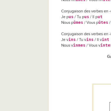
Conjugaison des verbes en -
us
us
ut
Je p
/ Tu p
/ Il p
ûmes
ûtes
Nous p
/ Vous p
/
Conjugaison des verbes en -in
ins
ins
int
Je v
/ Tu v
/ Il v
înmes
înte
Nous v
/ Vous v
Gu