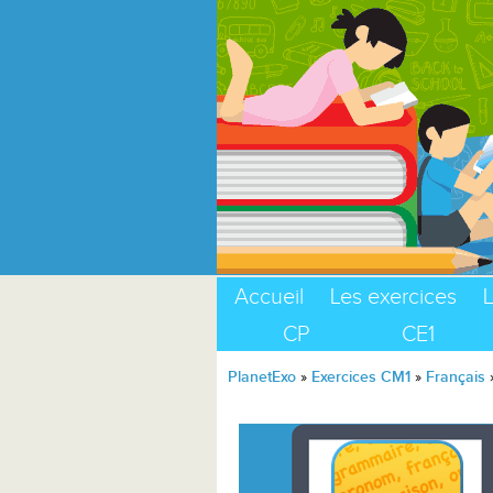
Accueil
Les exercices
L
CP
CE1
PlanetExo
»
Exercices CM1
»
Français