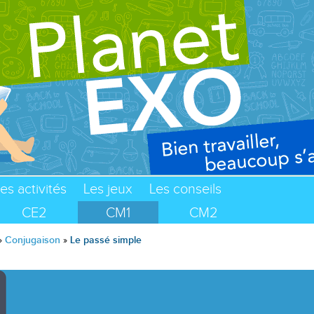
es activités
Les jeux
Les conseils
CE2
CM1
CM2
»
Conjugaison
»
Le passé simple