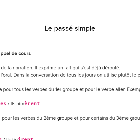
Le passé simple
ppel de cours
e la narration. Il exprime un fait qui s'est déjà déroulé.
u'à l'oral. Dans la conversation de tous les jours on utilise plutôt 
 pour tous les verbes du 1er groupe et pour le verbe aller. Exemp
tes
èrent
/ Ils aim
i pour les verbes du 2ème groupe et pour certains du 3ème group
s
irent
/ Ils fin