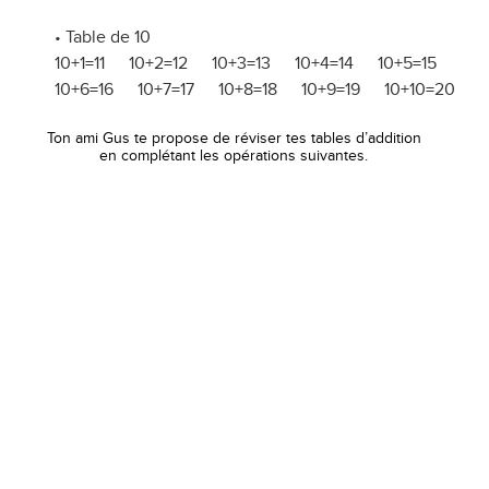
• Table de 10
10+1=11 10+2=12 10+3=13 10+4=14 10+5=15
10+6=16 10+7=17 10+8=18 10+9=19 10+10=20
Ton ami Gus te propose de réviser tes tables d’addition
en complétant les opérations suivantes.