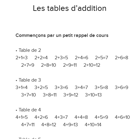
Les tables d’addition
Commençons par un petit rappel de cours
• Table de 2
2+1=3 2+2=4 2+3=5 2+4=6 2+5=7 2+6=8
2+7=9 2+8=10 2+9=11 2+10=12
• Table de 3
3+1=4 3+2=5 3+3=6 3+4=7 3+5=8 3+6=9
3+7=10 3+8=11 3+9=12 3+10=13
• Table de 4
4+1=5 4+2=6 4+3=7 4+4=8 4+5=9 4+6=10
4+7=11 4+8=12 4+9=13 4+10=14