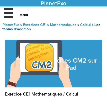
Accueil
PlanetExo
»
Exercices CE1
»
Mathématiques
»
Calcul
»
Les
Les exercices
tables d’addition
Les activités
Les jeux
Les conseils
Exercices CM2 sur
iPad
Exercice CE1
Mathématiques / Calcul