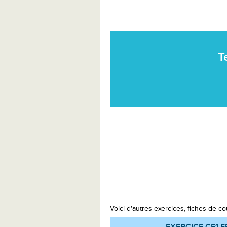
T
Voici d'autres exercices, fiches de co
EXERCICE CE1
F