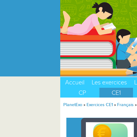
Accueil
Les exercices
L
CP
CE1
PlanetExo
»
Exercices CE1
»
Français